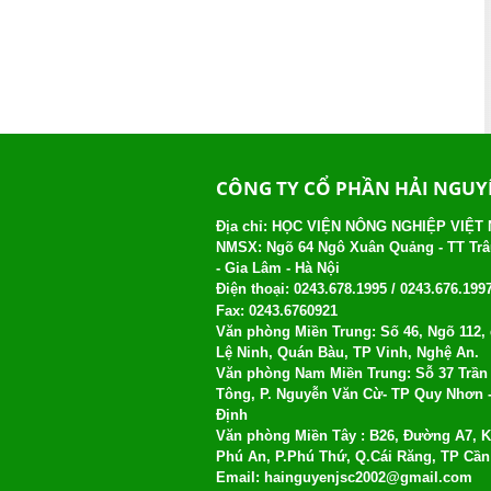
CÔNG TY CỔ PHẦN HẢI NGU
Địa chỉ: HỌC VIỆN NÔNG NGHIỆP VIỆT
NMSX: Ngõ 64 Ngô Xuân Quảng - TT Tr
- Gia Lâm - Hà Nội
Điện thoại:
0243.678.1995 /
0243.676.199
Fax: 0243.6760921
Văn phòng Miền Trung: Số 46, Ngõ 112
Lệ Ninh, Quán Bàu, TP Vinh, Nghệ An.
Văn phòng Nam Miền Trung: Sỗ 37 Trần
Tông, P. Nguyễn Văn Cừ- TP Quy Nhơn 
Định
Văn phòng Miền Tây : B26, Đường A7, 
Phú An, P.Phú Thứ, Q.Cái Răng, TP Cầ
Email:
hainguyenjsc2002@gmail.com