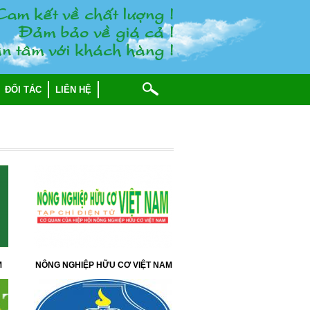
am keát veà chaát löôïng !
Ñaûm baûo veà giaù caû !
n taâm vôùi khaùch haøng !
ĐỐI TÁC
LIÊN HỆ
M
NÔNG NGHIỆP HỮU CƠ VIỆT NAM