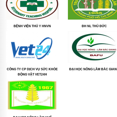
BỆNH VIỆN THÚ Y HNVN
ĐH NL THỦ ĐỨC
CÔNG TY CP DỊCH VỤ SỨC KHỎE
ĐẠI HỌC NÔNG LÂM BẮC GIA
ĐỘNG VẬT VET24H