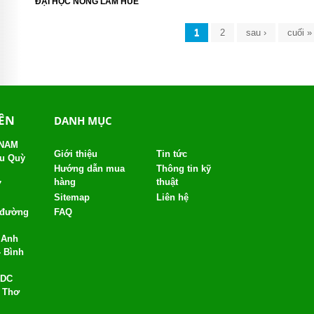
ĐẠI HỌC NÔNG LÂM HUẾ
Trang
1
2
sau ›
cuối »
YÊN
DANH MỤC
 NAM
Giới thiệu
Tin tức
âu Quỳ
Hướng dẫn mua
Thông tin kỹ
hàng
thuật
7
Sitemap
Liên hệ
, đường
FAQ
 Anh
- Bình
KDC
n Thơ