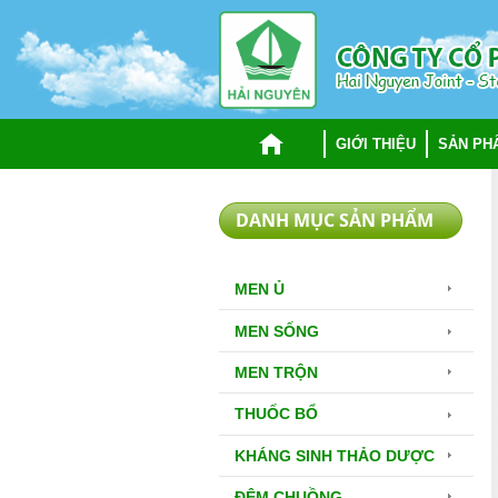
TRANG CHỦ
GIỚI THIỆU
SẢN PH
DANH MỤC SẢN PHẨM
MEN Ủ
MEN SỐNG
MEN TRỘN
THUỐC BỔ
KHÁNG SINH THẢO DƯỢC
ĐỆM CHUỒNG