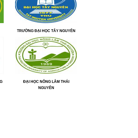
TRƯỜNG ĐẠI HỌC TÂY NGUYÊN
NG
ĐẠI HỌC NÔNG LÂM THÁI
NGUYÊN