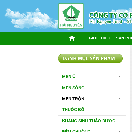
TRANG CHỦ
GIỚI THIỆU
SẢN PH
DANH MỤC SẢN PHẨM
MEN Ủ
MEN SỐNG
MEN TRỘN
THUỐC BỔ
KHÁNG SINH THẢO DƯỢC
ĐỆM CHUỒNG