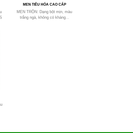
MEN TIÊU HÓA CAO CẤP
u
MEN TRỘN: Dạng bột mịn, màu
CS
trắng ngà, không có kháng...
àu