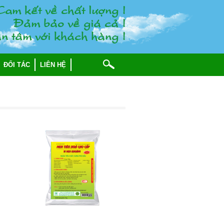
am keát veà chaát löôïng !
Ñaûm baûo veà giaù caû !
n taâm vôùi khaùch haøng !
ĐỐI TÁC
LIÊN HỆ