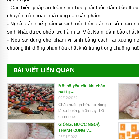
- Các biện pháp an toàn sinh học phải luôn đảm bảo the
chuyên môn hoặc nhà cung cấp sản phẩm.
- Ngoài các chế phẩm vi sinh nêu trên, các cơ sở chăn n
sinh khác được phép lưu hành tại Việt Nam, đảm bảo chất l
- Nếu sử dụng chế phẩm vi sinh bằng cách rải xuống n
chuồng thì không phun hóa chất khử trùng trong chuồng nuô
BÀI VIẾT LIÊN QUAN
Một số yêu cầu khi chăn
nuôi g...
02/12/2022
Chăn nuôi gà hữu cơ đang
là xu hướng hiện nay. Để
chăn nuôi...
GIỐNG: BƯỚC NGOẶT
THÀNH CÔNG V...
26/11/2022