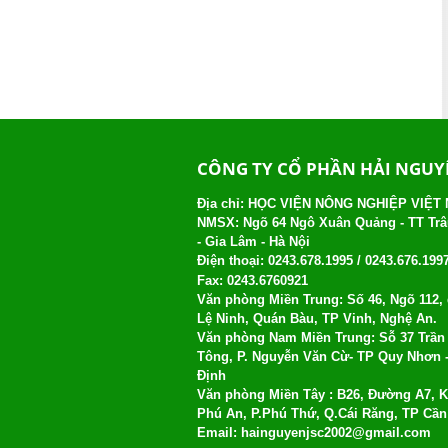
CÔNG TY CỔ PHẦN HẢI NGU
Địa chỉ: HỌC VIỆN NÔNG NGHIỆP VIỆT
NMSX: Ngõ 64 Ngô Xuân Quảng - TT Tr
- Gia Lâm - Hà Nội
Điện thoại:
0243.678.1995 /
0243.676.199
Fax: 0243.6760921
Văn phòng Miền Trung: Số 46, Ngõ 112
Lệ Ninh, Quán Bàu, TP Vinh, Nghệ An.
Văn phòng Nam Miền Trung: Sỗ 37 Trần
Tông, P. Nguyễn Văn Cừ- TP Quy Nhơn 
Định
Văn phòng Miền Tây : B26, Đường A7, 
Phú An, P.Phú Thứ, Q.Cái Răng, TP Cầ
Email:
hainguyenjsc2002@gmail.com