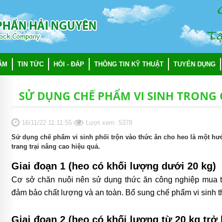
C
Nhảy
đến
nội
Taä
dung
ẨM
TIN TỨC
HỎI - ĐÁP
THÔNG TIN KỸ THUẬT
TUYỂN DỤNG
SỬ DỤNG CHẾ PHẨM VI SINH TRONG
16/11/22 11:11:55
Lượt xem: 5378
Sử dụng chế phẩm vi sinh phối trộn vào thức ăn cho heo là một hư
trang trại nâng cao hiệu quả.
Giai đoạn 1 (heo có khối lượng dưới 20 kg)
Cơ sở chăn nuôi nên sử dụng thức ăn công nghiệp mua từ
đảm bảo chất lượng và an toàn. Bổ sung chế phẩm vi sinh 
Giai đoạn 2 (heo có khối lượng từ 20 kg trở 