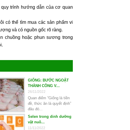
o quy trình hướng dẫn của cơ quan
uôi có thể tìm mua các sản phẩm vi
ượng và có nguồn gốc rõ ràng.
ền chuồng hoặc phun sương trong
i.
GIỐNG: BƯỚC NGOẶT
THÀNH CÔNG V...
26/11/2022
Quan điểm “Giống là tiền
đề, thức ăn là quyết định”
đâu đó...
Selen trong dinh dưỡng
vật nuô...
11/11/2022