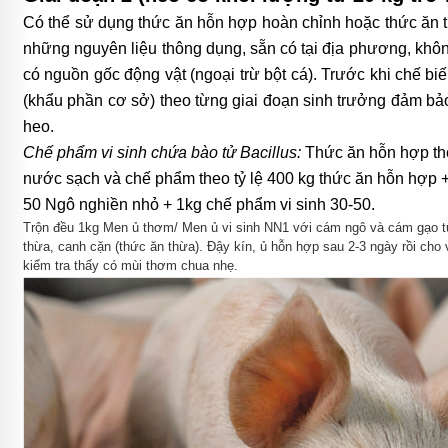
Có thể sử dụng thức ăn hỗn hợp hoàn chỉnh hoặc thức ăn tự
những nguyên liệu thông dụng, sẵn có tại địa phương, khô
có nguồn gốc động vật (ngoại trừ bột cá). Trước khi chế bi
(khẩu phần cơ sở) theo từng giai đoạn sinh trưởng đảm b
heo.
Chế phẩm vi sinh chứa bào tử Bacillus
:
Thức ăn hỗn hợp th
nước sạch và chế phẩm theo tỷ lệ 400 kg thức ăn hỗn hợp
50
Ngô nghiền nhỏ + 1kg chế phẩm vi sinh
30-50
.
Trộn đều 1kg Men ủ thơm/ Men ủ vi sinh NN1 với cám ngô và cám gạo t
thừa, canh cặn (thức ăn thừa). Đậy kín, ủ hỗn hợp sau 2-3 ngày rồi cho 
kiểm tra thấy có mùi thơm chua nhẹ.