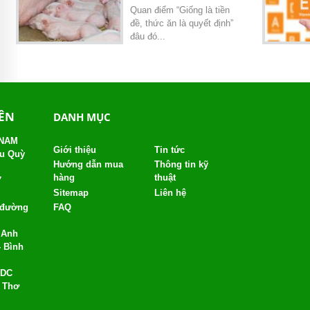
Quan điểm “Giống là tiền
đề, thức ăn là quyết định”
đâu đó...
YÊN
DANH MỤC
 NAM
Giới thiệu
Tin tức
âu Quỳ
Hướng dẫn mua
Thông tin kỹ
hàng
thuật
7
Sitemap
Liên hệ
, đường
FAQ
 Anh
- Bình
KDC
n Thơ