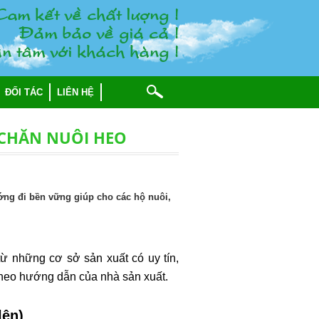
am keát veà chaát löôïng !
Ñaûm baûo veà giaù caû !
n taâm vôùi khaùch haøng !
ĐỐI TÁC
LIÊN HỆ
 CHĂN NUÔI HEO
ớng đi bền vững giúp cho các hộ nuôi,
 những cơ sở sản xuất có uy tín,
theo hướng dẫn của nhà sản xuất.
lên)