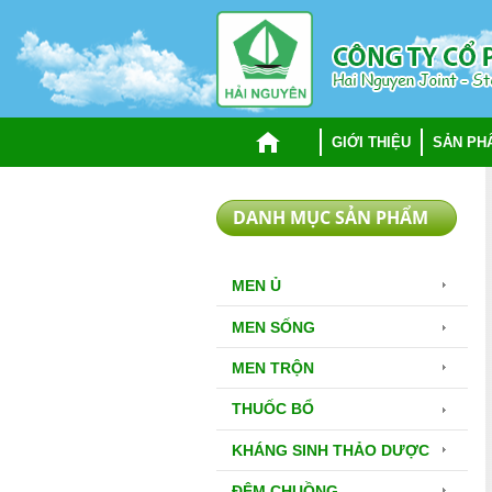
TRANG CHỦ
GIỚI THIỆU
SẢN PH
DANH MỤC SẢN PHẨM
MEN Ủ
MEN SỐNG
MEN TRỘN
THUỐC BỔ
KHÁNG SINH THẢO DƯỢC
ĐỆM CHUỒNG