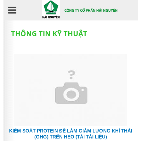
Nhảy
đến
nội
dung
THÔNG TIN KỸ THUẬT
KIỂM SOÁT PROTEIN ĐỂ LÀM GIẢM LƯỢNG KHÍ THẢI
(GHG) TRÊN HEO (TẢI TÀI LIỆU)