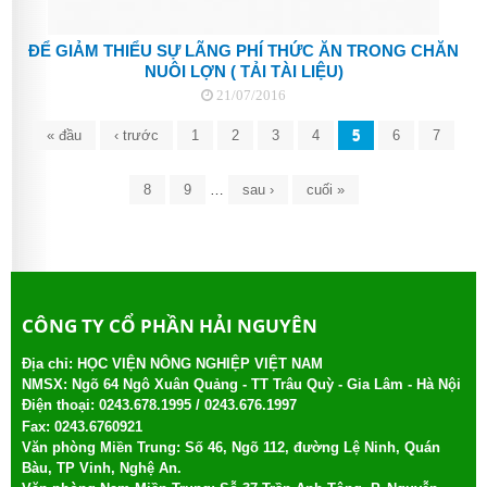
ĐỂ GIẢM THIỂU SỰ LÃNG PHÍ THỨC ĂN TRONG CHĂN
NUÔI LỢN ( TẢI TÀI LIỆU)
21/07/2016
Trang
« đầu
‹ trước
1
2
3
4
5
6
7
8
9
…
sau ›
cuối »
CÔNG TY CỔ PHẦN HẢI NGUYÊN
Địa chỉ: HỌC VIỆN NÔNG NGHIỆP VIỆT NAM
NMSX: Ngõ 64 Ngô Xuân Quảng - TT Trâu Quỳ - Gia Lâm - Hà Nội
Điện thoại:
0243.678.1995 /
0243.676.1997
Fax: 0243.6760921
Văn phòng Miền Trung: Số 46, Ngõ 112, đường Lệ Ninh, Quán
Bàu, TP Vinh, Nghệ An.