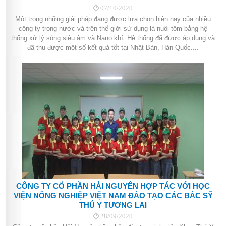
07/10/2020
Một trong những giải pháp đang được lựa chọn hiện nay của nhiều
công ty trong nước và trên thế giới sử dụng là nuôi tôm bằng hệ
thống xử lý sóng siêu âm và Nano khí. Hệ thống đã được áp dụng và
đã thu được một số kết quả tốt tại Nhật Bản, Hàn Quốc....
CÔNG TY CỔ PHẦN HẢI NGUYÊN HỢP TÁC VỚI HỌC
VIỆN NÔNG NGHIỆP VIỆT NAM ĐÀO TẠO CÁC BÁC SỸ
THÚ Y TƯƠNG LAI
28/09/2020