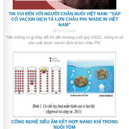
TIN VUI ĐẾN VỚI NGƯỜI CHĂN NUÔI VIỆT NAM: "SẮP
CÓ VACXIN DỊCH TẢ LỢN CHÂU PHI 'MADE IN VIỆT
NAM"
25/12/2020
“Nếu không có gì thay đổi thì đến khoảng cuối quý I/2021, chúng ta sẽ
sản xuất được vacxin dịch tả lợn châu Phi”
CÔNG NGHỆ SIÊU ÂM KẾT HỢP NANO KHÍ TRONG
NUÔI TÔM