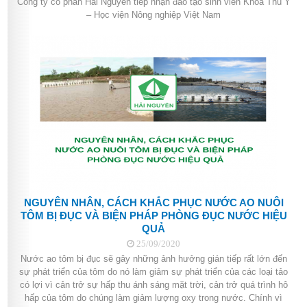
Công ty cổ phần Hải Nguyên tiếp nhận đào tạo sinh viên Khoa Thú Y
– Học viện Nông nghiệp Việt Nam
NGUYÊN NHÂN, CÁCH KHẮC PHỤC NƯỚC AO NUÔI
TÔM BỊ ĐỤC VÀ BIỆN PHÁP PHÒNG ĐỤC NƯỚC HIỆU
QUẢ
25/09/2020
Nước ao tôm bị đục sẽ gây những ảnh hưởng gián tiếp rất lớn đến
sự phát triển của tôm do nó làm giảm sự phát triển của các loại tảo
có lợi vì cản trở sự hấp thu ánh sáng mặt trời, cản trở quá trình hô
hấp của tôm do chúng làm giảm lượng oxy trong nước. Chính vì