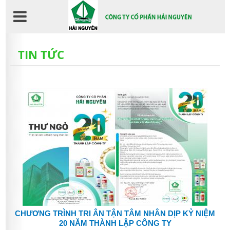
Nhảy
đến
nội
dung
TIN TỨC
CHƯƠNG TRÌNH TRI ÂN TẬN TÂM NHÂN DỊP KỶ NIỆM
20 NĂM THÀNH LẬP CÔNG TY