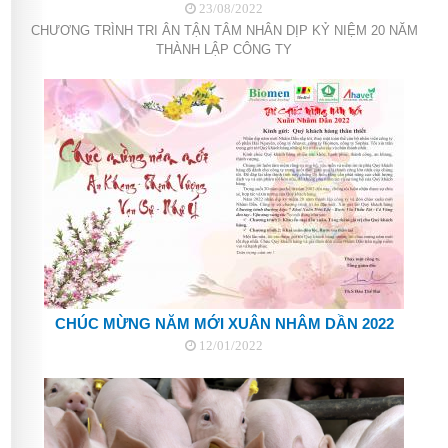
23/08/2022
CHƯƠNG TRÌNH TRI ÂN TẬN TÂM NHÂN DỊP KỶ NIỆM 20 NĂM
THÀNH LẬP CÔNG TY
CHÚC MỪNG NĂM MỚI XUÂN NHÂM DẦN 2022
12/01/2022