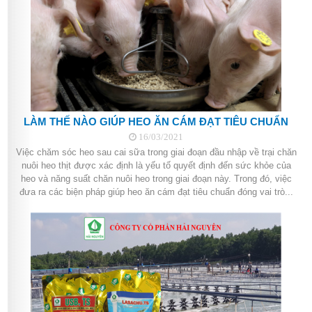
LÀM THẾ NÀO GIÚP HEO ĂN CÁM ĐẠT TIÊU CHUẨN
16/03/2021
Việc chăm sóc heo sau cai sữa trong giai đoạn đầu nhập về trại chăn
nuôi heo thịt được xác định là yếu tố quyết định đến sức khỏe của
heo và năng suất chăn nuôi heo trong giai đoạn này. Trong đó, việc
đưa ra các biện pháp giúp heo ăn cám đạt tiêu chuẩn đóng vai trò...