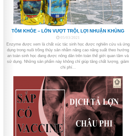
TÔM KHỎE – LỚN VƯỢT TRỘI, LỢI NHUẬN KHỦNG
05/03/2021
Enzyme được xem là chất xúc tác sinh học được nghiên cứu và ứng
dụng trong nuôi trồng thủy sản nhằm nâng cao năng suất theo hướng
an toàn sinh học đang được nông dân trên toàn thế giới quan tâm và
sử dụng. Những sản phẩm này không chỉ giúp tăng chất lượng, giảm
chi phí...